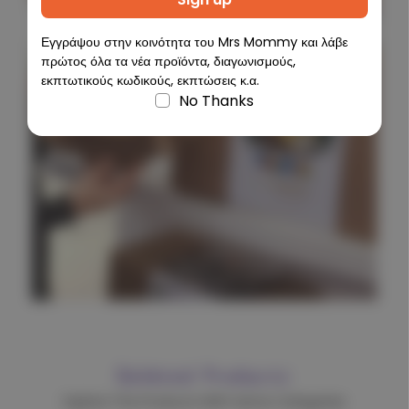
Εγγράψου στην κοινότητα του Mrs Mommy και λάβε
πρώτος όλα τα νέα προϊόντα, διαγωνισμούς,
εκπτωτικούς κωδικούς, εκπτώσεις κ.α.
No Thanks
Related Products
Explore The Products With Same Categories