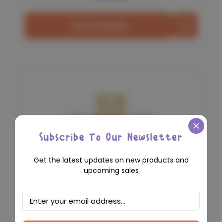
Out of stock
Subscribe To Our Newsletter
Get the latest updates on new products and
upcoming sales
Email
Address