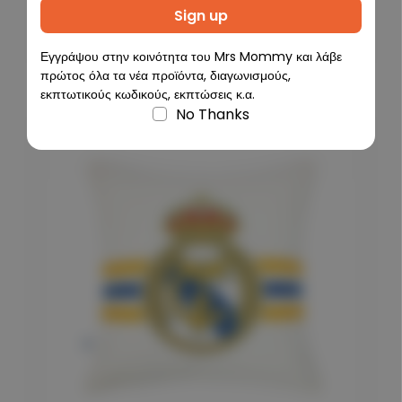
Sign up
Add To Cart
Εγγράψου στην κοινότητα του Mrs Mommy και λάβε
πρώτος όλα τα νέα προϊόντα, διαγωνισμούς,
εκπτωτικούς κωδικούς, εκπτώσεις κ.α.
No Thanks