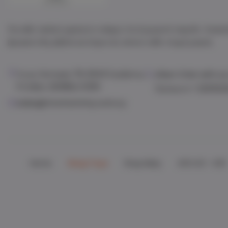
Για κάθε παιδικό χαμόγελο υπάρχει ένα ξεχωριστό παιχνίδι. Ανακαλ
βρεφικά είδη, βιβλία και δώρα που κάνουν κάθε στιγμή μαγική
Λεωφ. Κανταράς 79, 2043 Στρόβολος,
Viber:
Chat with us
P.O.Box: 20368,CY2151
Τηλέφωνο:
+ 222522
sales@mrsmommy.com.cy
Home
Shop Toys
Shop Baby
ΑΠΟ €3 - €10