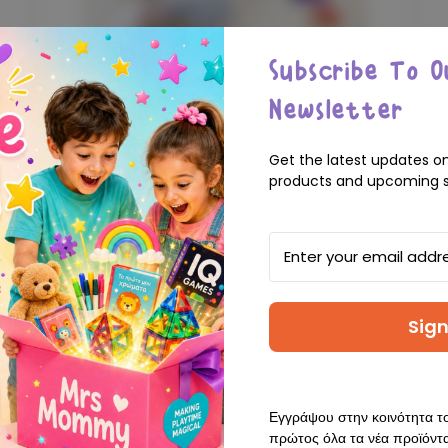
Subscribe To O
Newsletter
Get the latest updates o
products and upcoming s
IMANIX
Email
Address
Imanix - Μαγνητικό Παιχνίδι
Κατασκευών Τόμπογκαν 70 τμχ.
Δημιουργήστε μοναδικούς συνδυασμούς με τα...
Sign
0 Reviews
Εγγράψου στην κοινότητα 
€75.00
πρώτος όλα τα νέα προϊόντα