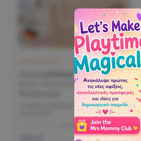
HAKUNA MATTE
Παιδικός Modular Καναπές 1–6
Ετών — Ο πιο άνετος χώρος παιχνιδιού
& χαλάρωσης!
Ο παιδικός modular καναπές είναι η ιδανική
λύση για κάθε...
0 Reviews
€90.00