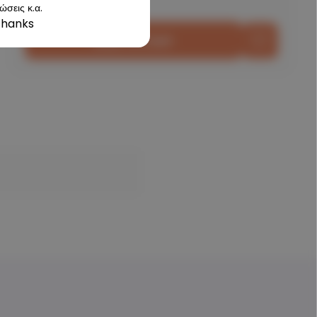
ώσεις κ.α.
Thanks
Add To Cart