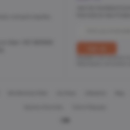
Join Our Exclusive Eco
First look at new Produc
ύψτε επιλεγμένα παιχνίδια,
Email
Address
 on Viber +357 96151900
22
Εγγράψου στην κοινότητα τ
διαγωνισμούς, εκπτωτικούς κ
Mrs Mommy's Picks
Ανά Ηλικία
Clearance
Blog
Χρεώσεις Αποστολής
Τρόποι Πληρωμής