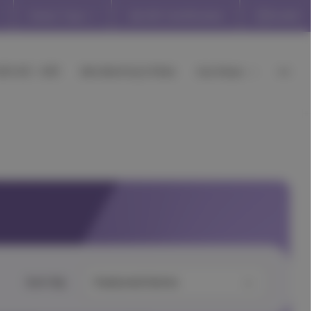
Store: Toys
Gift Certificates
Outlet
ΠΟ €3 - €10
Mrs Mommy's Picks
Ανά Ηλικία
Sort By: