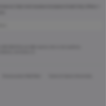
mmerce Club And receive Exclusive Email Only Offers +
ts.
ου Mrs Mommy και λάβε πρώτος όλα τα νέα προϊόντα,
ωδικούς, εκπτώσεις κ.α.
Επικοινωνήστε Μαζί Μας!
Τρόποι & Χρόνοι Αποστολής