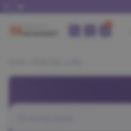
0
Hi, Welcome !!
Your Account
Home
Shop Toys
Play
Show Filter Side Bar