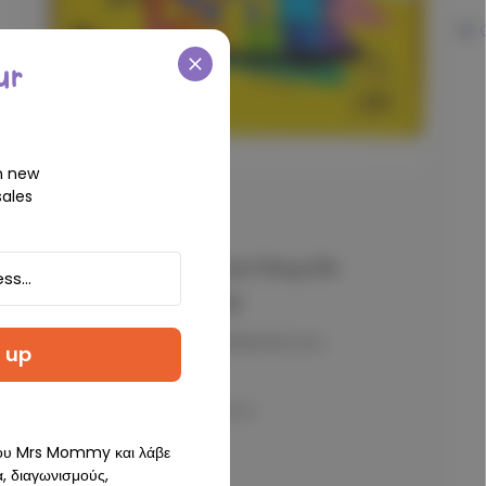
ur
n new
ales
IMANIX
Imanix - Μαγνητικό Παιχνίδι
Κατασκευών 60 τμχ
Εκπαιδευτικό και διασκεδαστικό σετ...
 up
0 Reviews
του Mrs Mommy και λάβε
€78.00
, διαγωνισμούς,