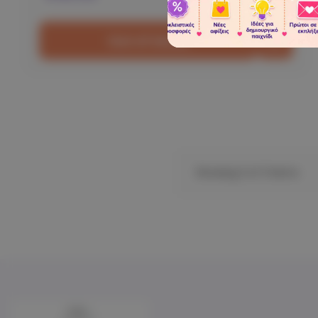
Out of stock
Showing 3 of 3 Items