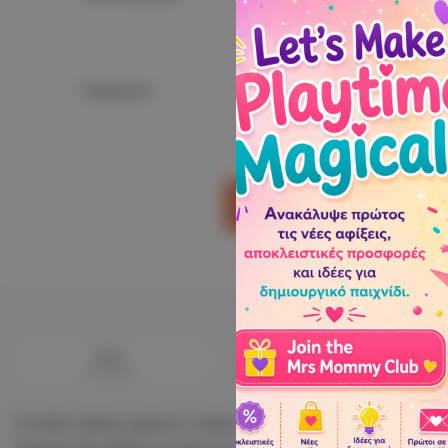
Password:
Forgot your
Για κάθε παιδικό χαμόγελο υπάρχει ένα ξεχωριστό παιχνίδι. Ανακαλ