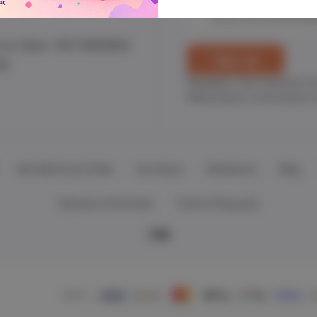
Email
Address
 on Viber +357 96151900
22
Εγγράψου στην κοινότητα τ
διαγωνισμούς, εκπτωτικούς κ
Mrs Mommy's Picks
Ανά Ηλικία
Clearance
Blog
Χρεώσεις Αποστολής
Τρόποι Πληρωμής