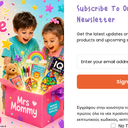
Create an account with us 
Subscribe To O
Check out faster
Save multiple ship
Newsletter
Access your order 
Track new orders
Get the latest updates o
Save items to your 
products and upcoming s
Email
Create Account
Address
 password?
Sign
Join Us
Εγγράψου στην κοινότητα 
Join Our Exclusive Eco
πρώτος όλα τα νέα προϊόντα
First look at new Produc
εκπτωτικούς κωδικούς, εκπτ
ύψτε επιλεγμένα παιχνίδια,
No 