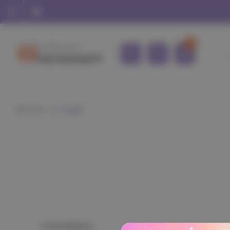
0
Hi, Welcome !!
Your Account
Home
Login
Email Address: