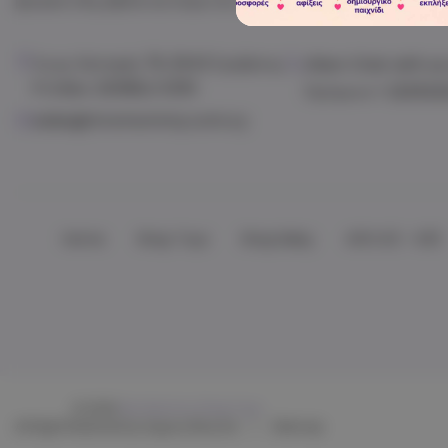
βρεφικά είδη, βιβλία και δώρα που κάνουν κάθε στιγμή μαγική
Λεωφ. Κανταράς 79, 2043 Στρόβολος,
Viber:
Chat with us
P.O.Box: 20368,CY2151
Τηλέφωνο:
+ 222522
sales@mrsmommy.com.cy
Home
Shop Toys
Shop Baby
ΑΠΟ €3 - €10
© 2026
Mrs Mommy Shop Toys.
All Right Reserved by Argous Blue Ltd
|
Sitemap