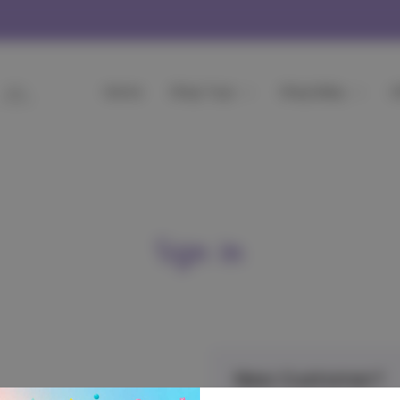
Home
Shop Toys
Shop Baby
Α
Sign in
New Customer?