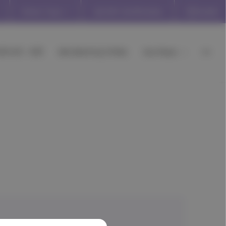
Store: Toys
Gift Certificates
Outlet
ΠΟ €3 - €10
Mrs Mommy's Picks
Ανά Ηλικία