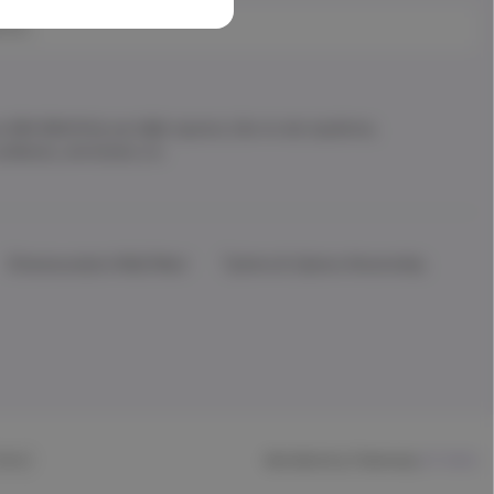
ου Mrs Mommy και λάβε πρώτος όλα τα νέα προϊόντα,
ωδικούς, εκπτώσεις κ.α.
Επικοινωνήστε Μαζί Μας!
Τρόποι & Χρόνοι Αποστολής
Mrs Mommy Theme by
DIT INDIA