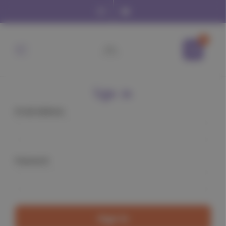
0
Sign in
Email Address:
Password: