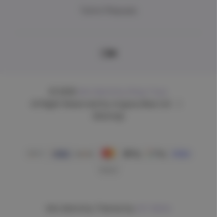
Τρόποι Πληρωμής
© 2026
Mrs Mommy Shop Toys.
All Right Reserved by Argous Blue Ltd
|
Sitemap
Mrs Mommy Theme by
DIT INDIA