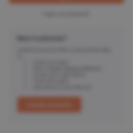
Forgot your password?
New Customer?
Create an account with us and you'll be able
to:
Check out faster
Save multiple shipping addresses
Access your order history
Track new orders
Save items to your Wish List
Create Account