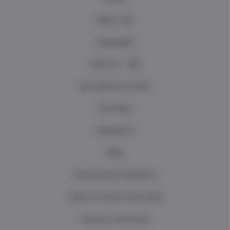
Shop Toys
Shop Baby
ΑΠΟ €3 - €10
Mrs Mommy's Picks
Ανά Ηλικία
Clearance
Blog
Επικοινωνήστε Μαζί Μας!
Τρόποι & Χρόνοι Αποστολής
Χρεώσεις Αποστολής