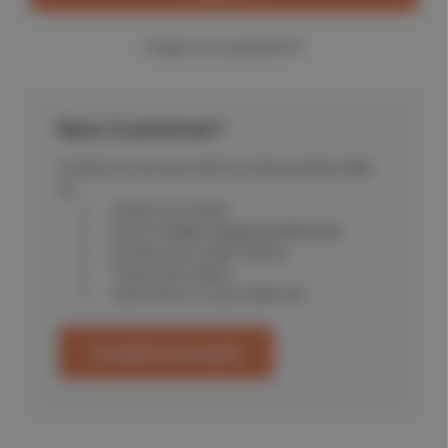
Forgot your password?
New Customer?
Create an account with us and you'll be able
to:
Check out faster
Save multiple shipping addresses
Access your order history
Track new orders
Save items to your Wish List
Create Account