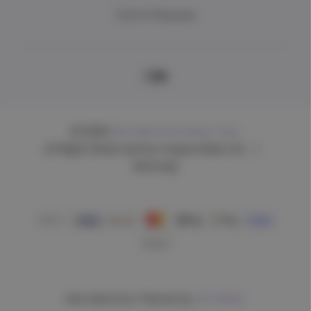
Τρόποι Πληρωμής
© 2026
Mrs Mommy Shop Toys.
All Right Reserved by Argous Blue Ltd
|
Sitemap
Mrs Mommy Theme by
DIT INDIA