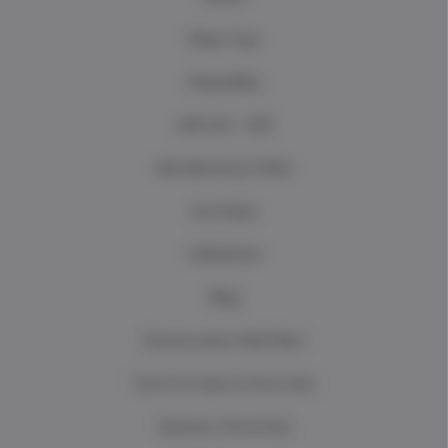
Shop Toys
Shop Baby
ΑΠΟ €3 - €10
Mrs Mommy's Picks
Ανά Ηλικία
Clearance
Blog
Επικοινωνήστε Μαζί Μας!
Τρόποι & Χρόνοι Αποστολής
Χρεώσεις Αποστολής