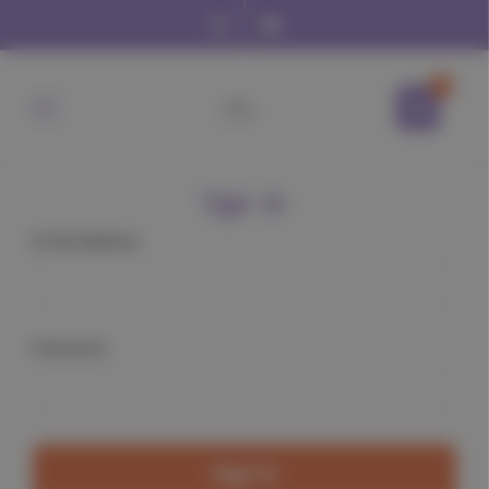
0
Sign in
Email Address:
Password: